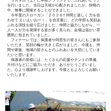
５月９日（土）に本校グラウンドで、ふれあいピック
を行いました。当日は天候が心配されましたが、快晴の
中、無事に開催することができました。
今年度のスローガン「２０２６‼ 仲間と楽しく 力を合
わせて えいえいおー！」を合言葉に、どの学部も笑顔あ
ふれる演技を繰り広げました。仲間と協力しながら、一
人一人が力を発揮する姿が多く見られ、会場は温かい雰
囲気に包まれていました。
フィナーレでは、保護者や同窓生の皆さんにもご参加
いただき、笑顔の輪が大きく広がりました。今後も、仲
間や家族、地域の皆さんとのふれあいを大切にしていき
たいと思います。
保護者の皆様には、たくさんの応援やテントの準備、
片付けなどにご協力いただき、ありがとうございまし
た。心より感謝申し上げます。今後ともよろしくお願い
いたします。